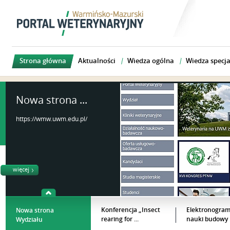
Strona główna
Aktualności
Wiedza ogólna
Wiedza specja
Nowa strona ...
https://wmw.uwm.edu.pl/
więcej
Konferencja „Insect
Elektronogram
Nowa strona
rearing for ...
nauki budowy .
Wydziału